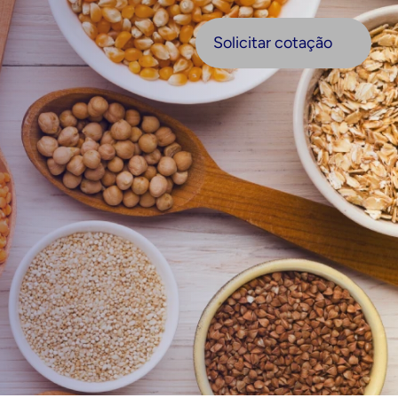
olicitar cotação
Solicitar cotação