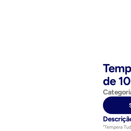
Temp
de 1
Categori
Purchase Now
Descriçã
"Tempera Tud