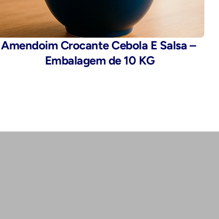
Amendoim Crocante Cebola E Salsa – 
Embalagem de 10 KG
Endereço:
Rua da Alfândega, 435 - Brás, São 