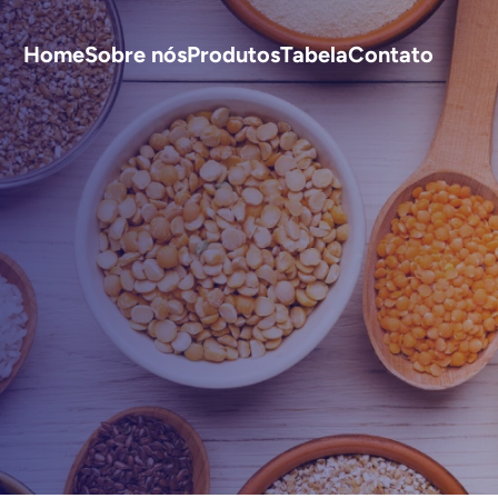
Home
Sobre nós
Produtos
Tabela
Contato
S