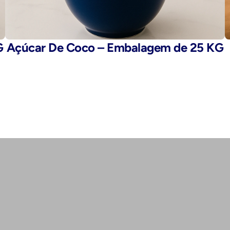
G
Açúcar De Coco – Embalagem de 25 KG
E-mail: 
fegaro@fegaro.com.br