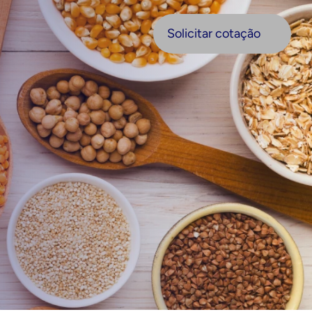
olicitar cotação
Solicitar cotação