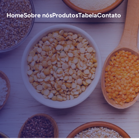
Home
Sobre nós
Produtos
Tabela
Contato
S