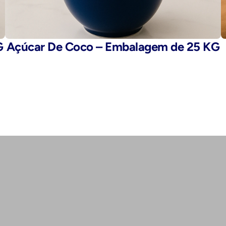
G
Açúcar De Coco – Embalagem de 25 KG
E-mail: 
fegaro@fegaro.com.br