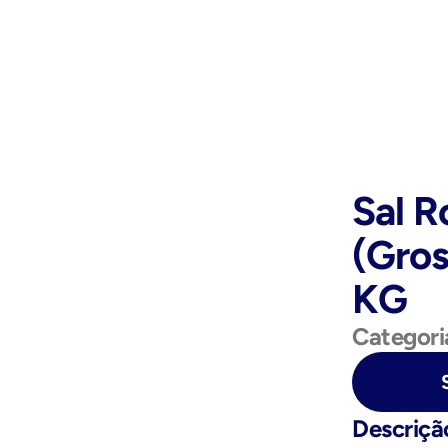
Sal R
(Gros
KG
Categori
Purchase Now
Descriçã