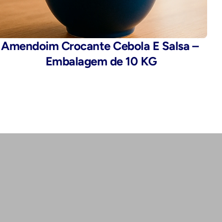
Amendoim Crocante Cebola E Salsa – 
Embalagem de 10 KG
Endereço:
Rua da Alfândega, 435 - Brás, São 