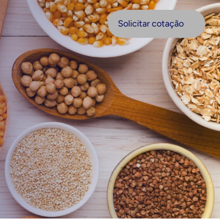
olicitar cotação
Solicitar cotação