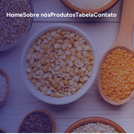
Home
Sobre nós
Produtos
Tabela
Contato
S