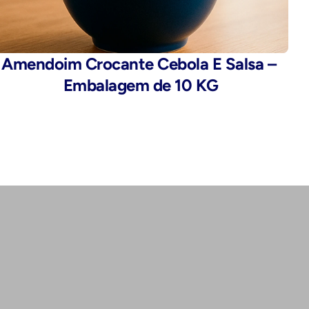
Amendoim Crocante Cebola E Salsa – 
Embalagem de 10 KG
Endereço:
Rua da Alfândega, 435 - Brás, São 