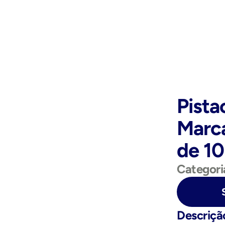
Pista
Marc
de 1
Categori
Purchase Now
Descriçã