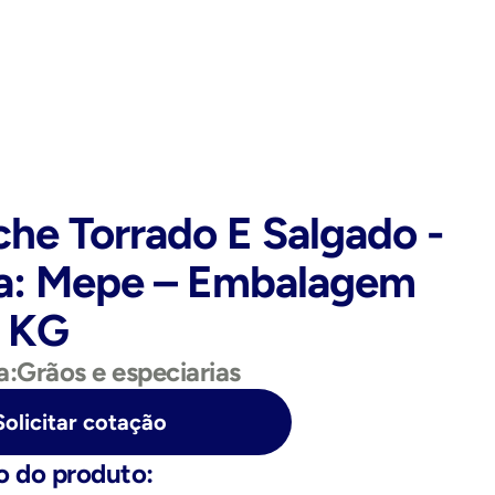
che Torrado E Salgado - 
a: Mepe – Embalagem 
0 KG
a:
Grãos e especiarias
Solicitar cotação
o do produto: