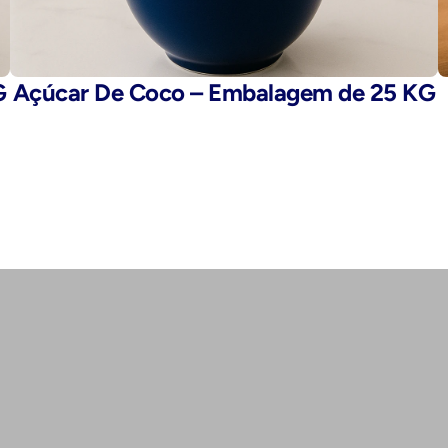
G
Açúcar De Coco – Embalagem de 25 KG
E-mail: 
fegaro@fegaro.com.br