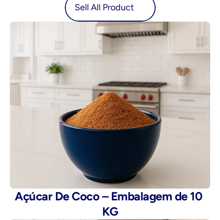
oduct
Sell All Product
Açúcar De Coco – Embalagem de 10 
KG