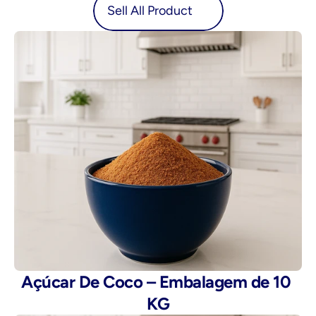
oduct
Sell All Product
Açúcar De Coco – Embalagem de 10 
KG