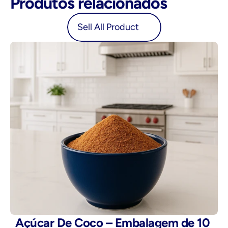
Produtos relacionados
oduct
Sell All Product
Açúcar De Coco – Embalagem de 10 