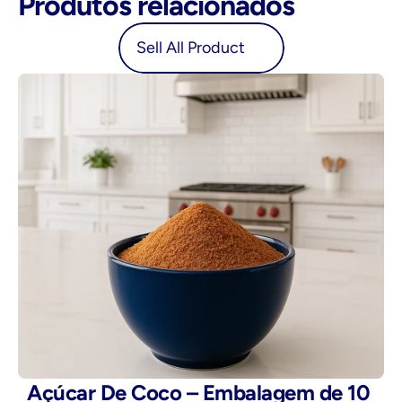
Produtos relacionados
oduct
Sell All Product
Açúcar De Coco – Embalagem de 10 