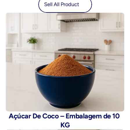
oduct
Sell All Product
Açúcar De Coco – Embalagem de 10 
KG