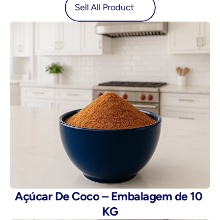
oduct
Sell All Product
Açúcar De Coco – Embalagem de 10 
KG