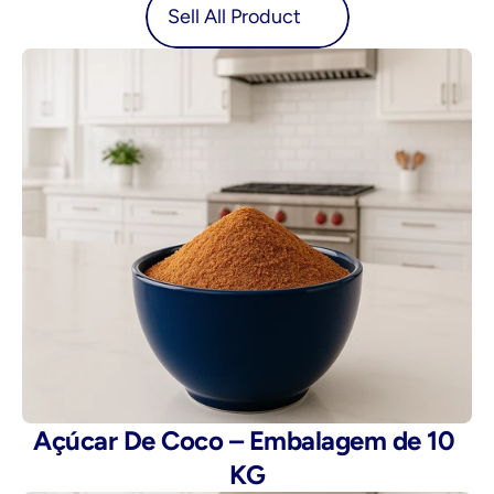
oduct
Sell All Product
Açúcar De Coco – Embalagem de 10 
KG