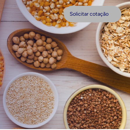
olicitar cotação
Solicitar cotação