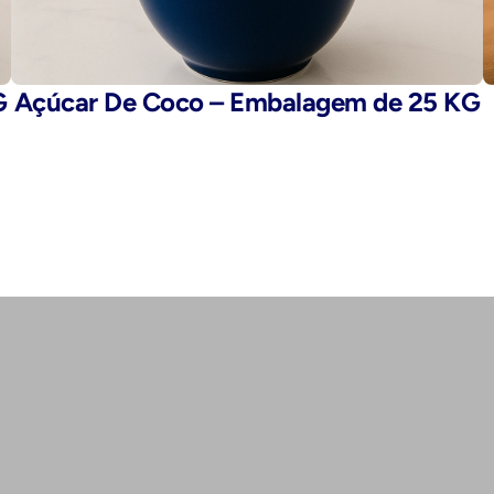
G
Açúcar De Coco – Embalagem de 25 KG
E-mail: 
fegaro@fegaro.com.br