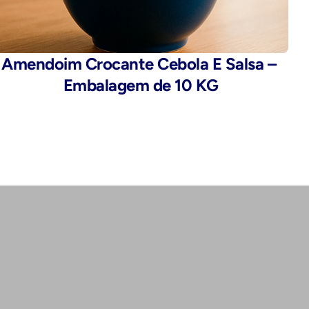
Amendoim Crocante Cebola E Salsa – 
Embalagem de 10 KG
Endereço:
Rua da Alfândega, 435 - Brás, São 