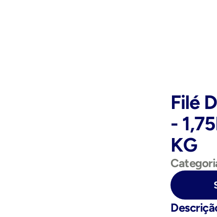
Filé 
- 1,7
KG
Categori
Purchase Now
Descriçã