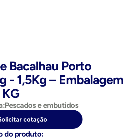
De Bacalhau Porto 
g - 1,5Kg – Embalagem 
0 KG
a:
Pescados e embutidos
Solicitar cotação
o do produto: