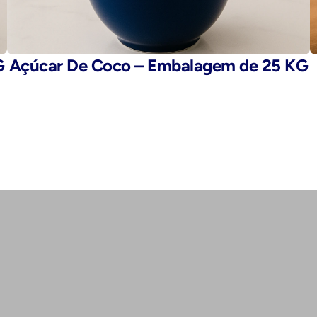
G
Açúcar De Coco – Embalagem de 25 KG
E-mail: 
fegaro@fegaro.com.br