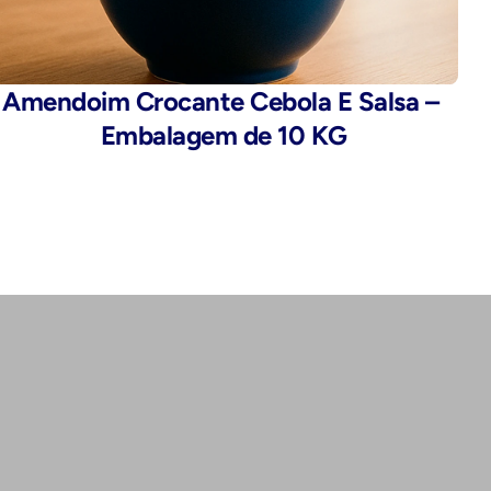
Amendoim Crocante Cebola E Salsa – 
Embalagem de 10 KG
Endereço:
Rua da Alfândega, 435 - Brás, São 