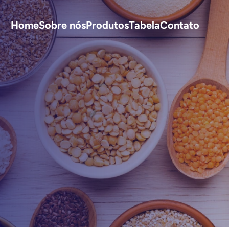
Home
Sobre nós
Produtos
Tabela
Contato
S