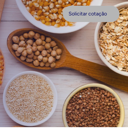
olicitar cotação
Solicitar cotação