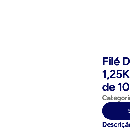
Filé 
1,25K
de 1
Categori
Purchase Now
Descriçã