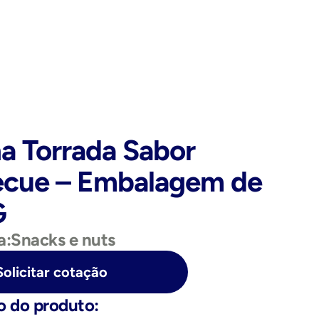
ha Torrada Sabor 
ecue – Embalagem de 
G
a:
Snacks e nuts
Solicitar cotação
o do produto: