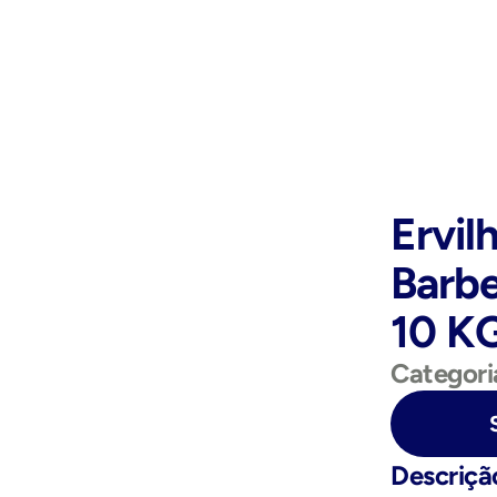
Ervil
Barb
10 K
Categori
Purchase Now
Descriçã