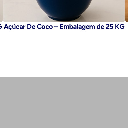
G
Açúcar De Coco – Embalagem de 25 KG
E-mail: 
fegaro@fegaro.com.br