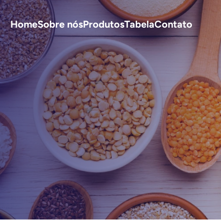
Home
Sobre nós
Produtos
Tabela
Contato
S