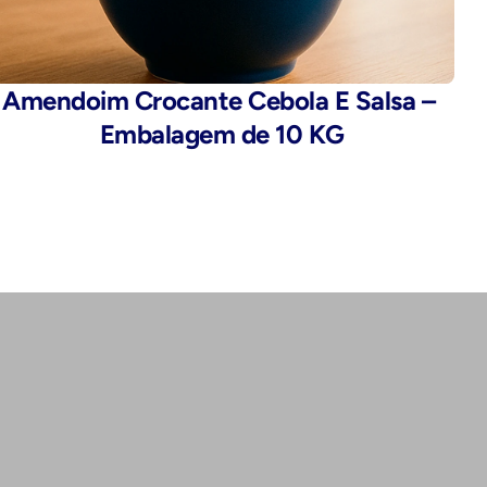
Amendoim Crocante Cebola E Salsa – 
Embalagem de 10 KG
Endereço:
Rua da Alfândega, 435 - Brás, São 