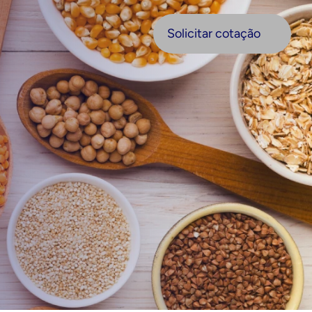
olicitar cotação
Solicitar cotação