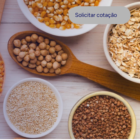
olicitar cotação
Solicitar cotação