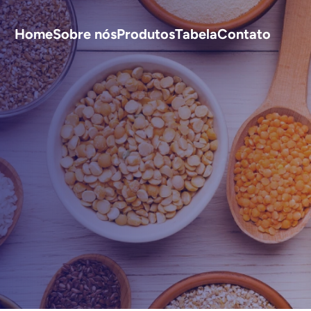
Home
Sobre nós
Produtos
Tabela
Contato
S