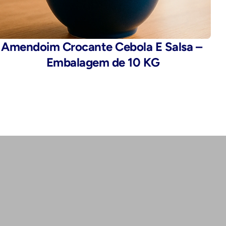
Amendoim Crocante Cebola E Salsa – 
Embalagem de 10 KG
Endereço:
Rua da Alfândega, 435 - Brás, São 