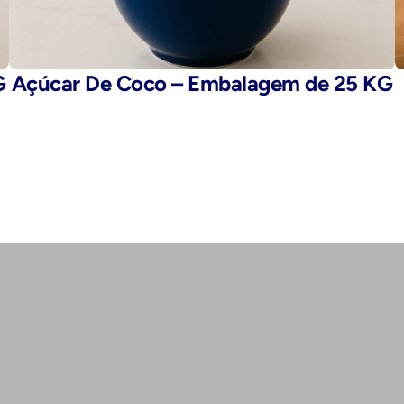
G
Açúcar De Coco – Embalagem de 25 KG
E-mail: 
fegaro@fegaro.com.br