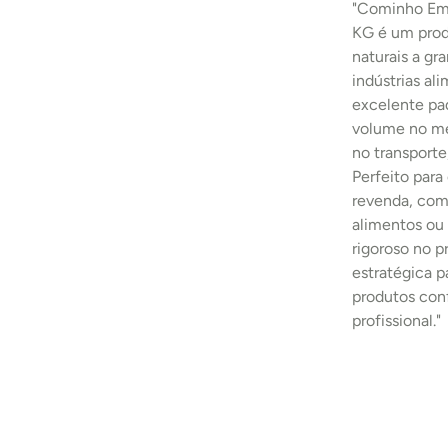
"Cominho Em 
KG é um produ
naturais a gra
indústrias al
excelente pad
volume no me
no transport
Perfeito para
revenda, comp
alimentos ou 
rigoroso no 
estratégica p
produtos con
profissional."