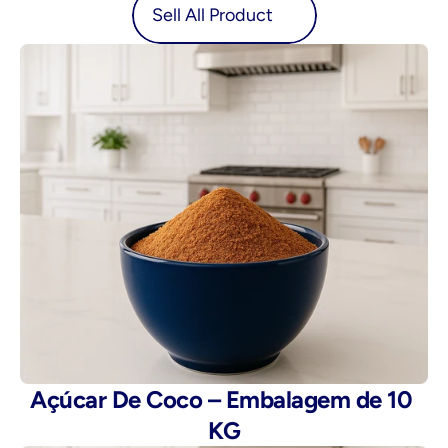
oduct
Sell All Product
Açúcar De Coco – Embalagem de 10 
KG