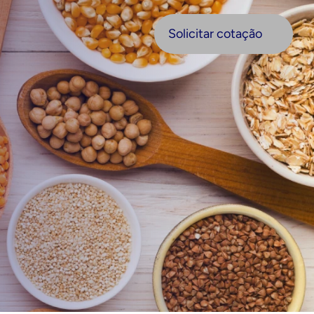
olicitar cotação
Solicitar cotação