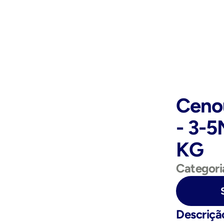
Cenou
- 3-
KG
Categori
Purchase Now
Descriçã