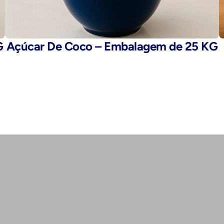
G
Açúcar De Coco – Embalagem de 25 KG
E-mail: 
fegaro@fegaro.com.br