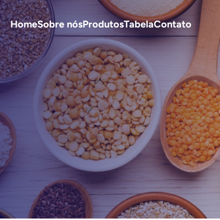
Home
Sobre nós
Produtos
Tabela
Contato
S