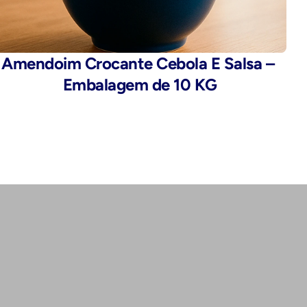
Amendoim Crocante Cebola E Salsa – 
Embalagem de 10 KG
Endereço:
Rua da Alfândega, 435 - Brás, São 