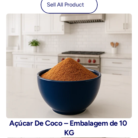
oduct
Sell All Product
Açúcar De Coco – Embalagem de 10 
KG