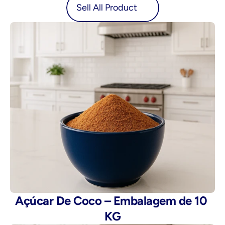
oduct
Sell All Product
Açúcar De Coco – Embalagem de 10 
KG