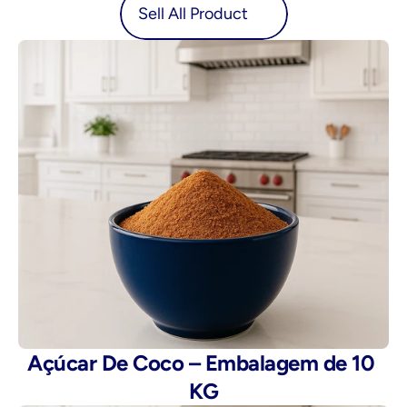
oduct
Sell All Product
Açúcar De Coco – Embalagem de 10 
KG