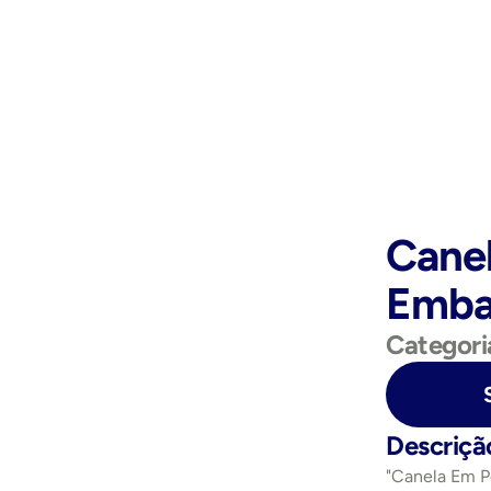
Canel
Emba
Categori
Purchase Now
Descriçã
"Canela Em P