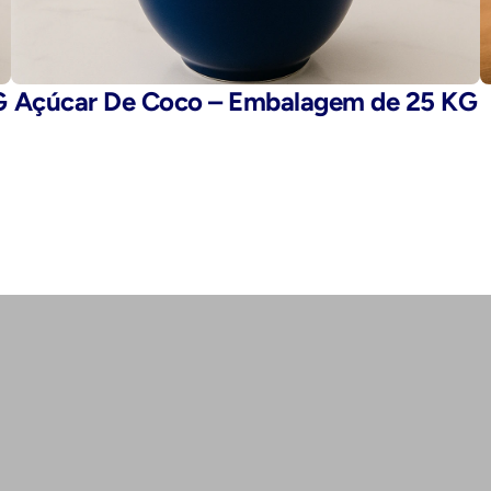
G
Açúcar De Coco – Embalagem de 25 KG
E-mail: 
fegaro@fegaro.com.br