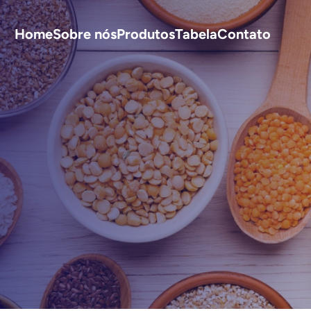
Home
Sobre nós
Produtos
Tabela
Contato
S