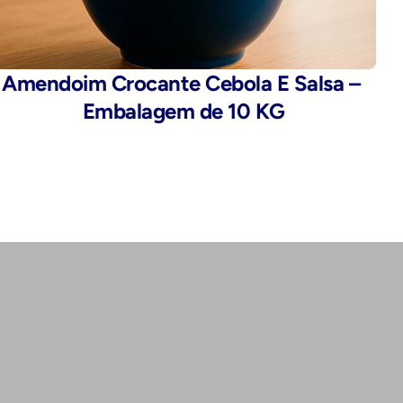
Amendoim Crocante Cebola E Salsa – 
Embalagem de 10 KG
Endereço:
Rua da Alfândega, 435 - Brás, São 