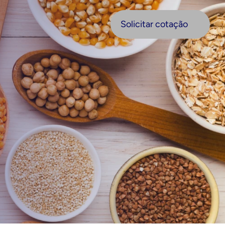
olicitar cotação
Solicitar cotação