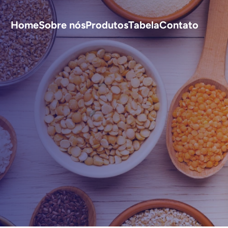
Home
Sobre nós
Produtos
Tabela
Contato
S