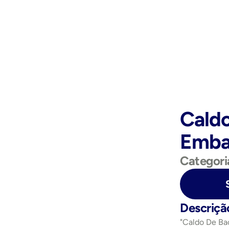
Caldo
Emba
Categori
Purchase Now
Descriçã
"Caldo De Ba