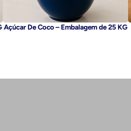
G
Açúcar De Coco – Embalagem de 25 KG
E-mail: 
fegaro@fegaro.com.br