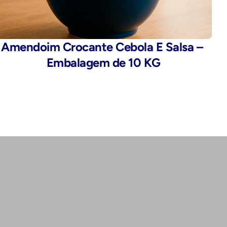
Amendoim Crocante Cebola E Salsa – 
Embalagem de 10 KG
Endereço:
Rua da Alfândega, 435 - Brás, São 