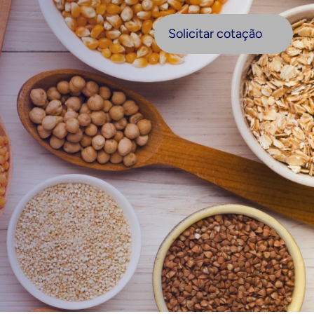
olicitar cotação
Solicitar cotação