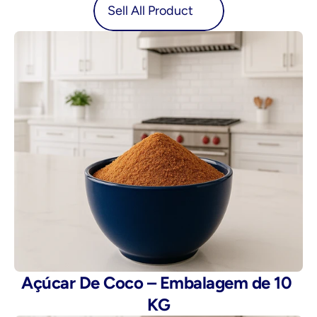
oduct
Sell All Product
Açúcar De Coco – Embalagem de 10 
KG