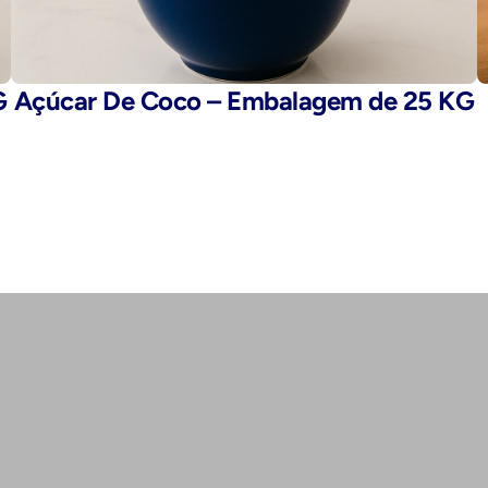
G
Açúcar De Coco – Embalagem de 25 KG
E-mail: 
fegaro@fegaro.com.br