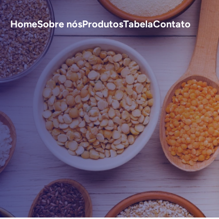
Home
Sobre nós
Produtos
Tabela
Contato
S