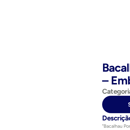
Bacal
– Em
Categori
Purchase Now
Descriçã
"Bacalhau Po