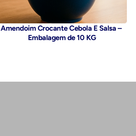
Amendoim Crocante Cebola E Salsa – 
Embalagem de 10 KG
Endereço:
Rua da Alfândega, 435 - Brás, São 