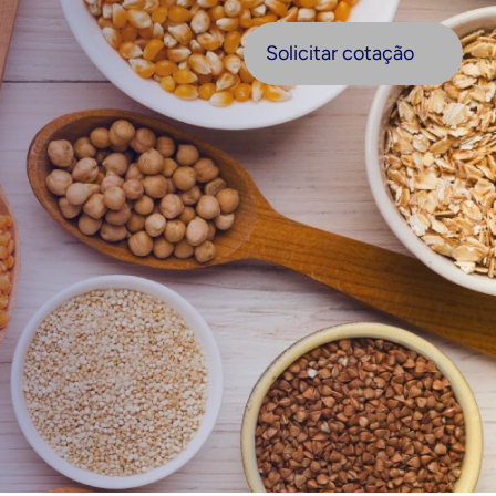
olicitar cotação
Solicitar cotação