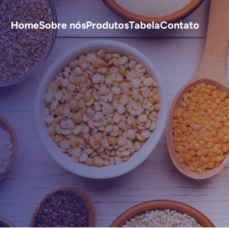
Home
Sobre nós
Produtos
Tabela
Contato
S