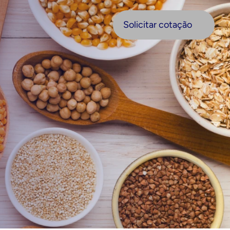
olicitar cotação
Solicitar cotação