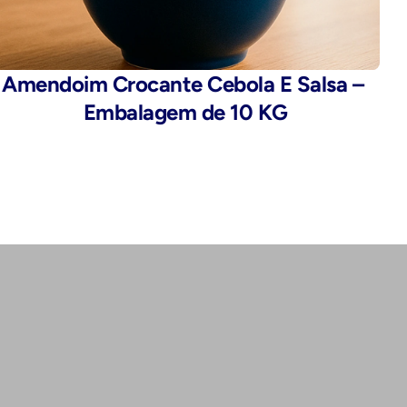
Amendoim Crocante Cebola E Salsa – 
Embalagem de 10 KG
Endereço:
Rua da Alfândega, 435 - Brás, São 