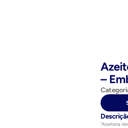
Azeit
– Em
Categori
Purchase Now
Descriçã
"Azeitona Ve