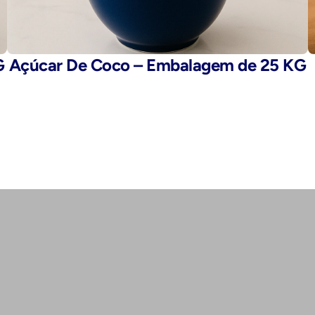
G
Açúcar De Coco – Embalagem de 25 KG
E-mail: 
fegaro@fegaro.com.br