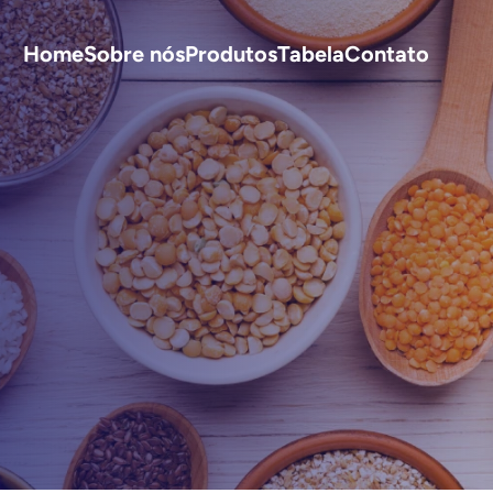
Home
Sobre nós
Produtos
Tabela
Contato
S