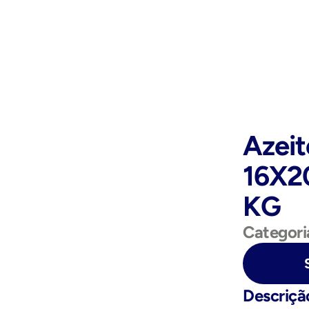
Azeit
16X2
KG
Categori
Purchase Now
Descriçã