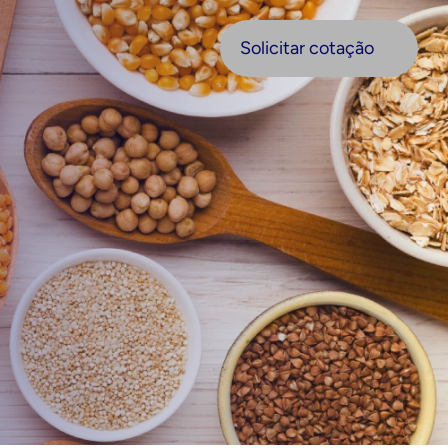
olicitar cotação
Solicitar cotação