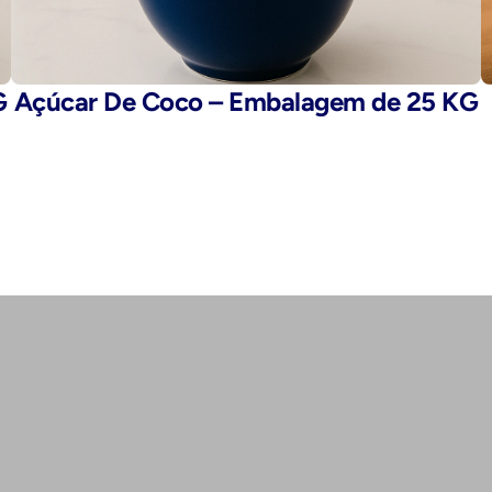
G
Açúcar De Coco – Embalagem de 25 KG
E-mail: 
fegaro@fegaro.com.br