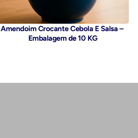
Amendoim Crocante Cebola E Salsa – 
Embalagem de 10 KG
Endereço:
Rua da Alfândega, 435 - Brás, São 