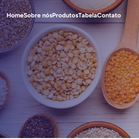
Home
Sobre nós
Produtos
Tabela
Contato
S