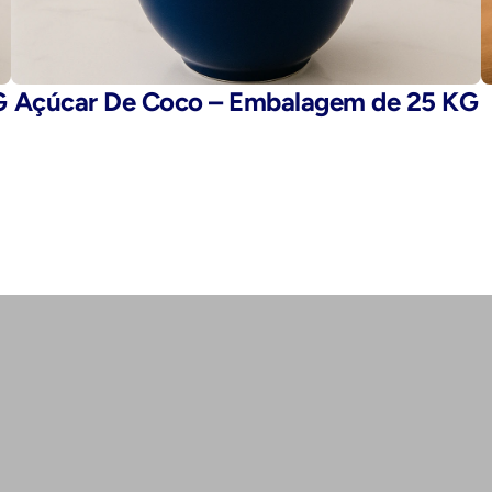
G
Açúcar De Coco – Embalagem de 25 KG
E-mail: 
fegaro@fegaro.com.br