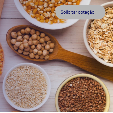
olicitar cotação
Solicitar cotação