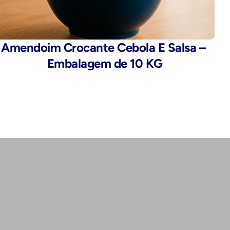
Amendoim Crocante Cebola E Salsa – 
Embalagem de 10 KG
Endereço:
Rua da Alfândega, 435 - Brás, São 