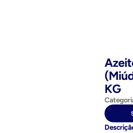
Azeit
(Miúd
KG
Categori
Purchase Now
Descriçã