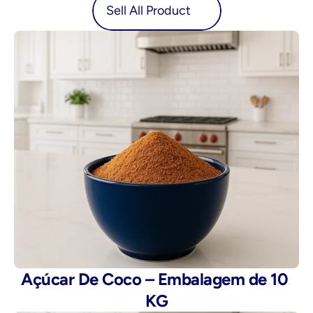
oduct
Sell All Product
Açúcar De Coco – Embalagem de 10 
KG