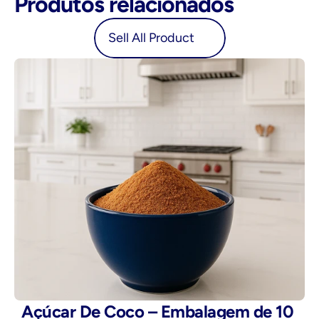
Produtos relacionados
oduct
Sell All Product
Açúcar De Coco – Embalagem de 10 