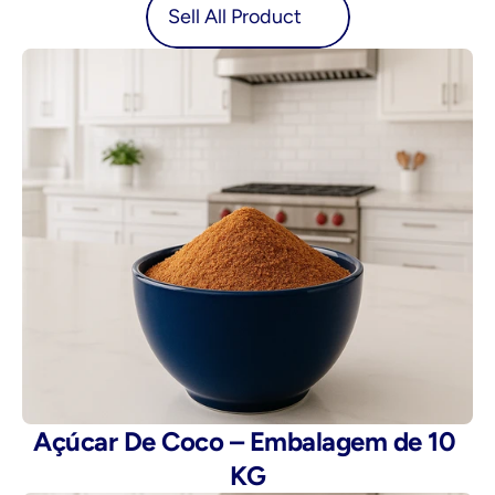
oduct
Sell All Product
Açúcar De Coco – Embalagem de 10 
KG