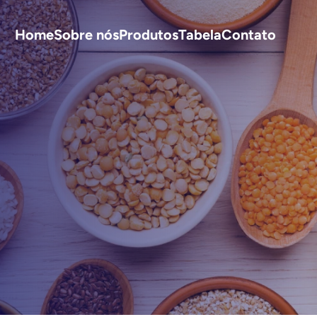
Home
Sobre nós
Produtos
Tabela
Contato
S