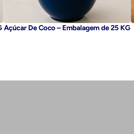
G
Açúcar De Coco – Embalagem de 25 KG
E-mail: 
fegaro@fegaro.com.br