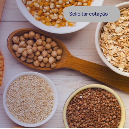
olicitar cotação
Solicitar cotação