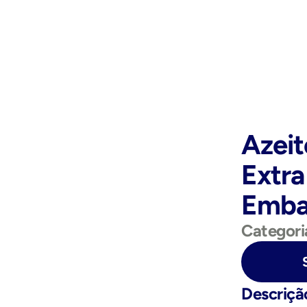
Azeit
Extra
Emba
Categori
Purchase Now
Descriçã