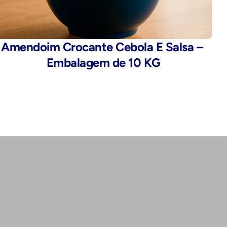
Amendoim Crocante Cebola E Salsa – 
Embalagem de 10 KG
Endereço:
Rua da Alfândega, 435 - Brás, São 