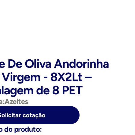
e De Oliva Andorinha 
 Virgem - 8X2Lt – 
lagem de 8 PET
a:
Azeites
Solicitar cotação
o do produto: