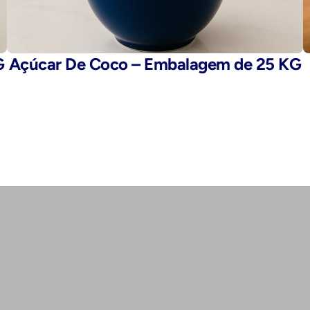
G
Açúcar De Coco – Embalagem de 25 KG
E-mail: 
fegaro@fegaro.com.br