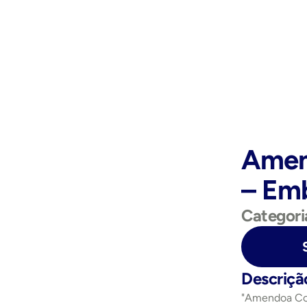
Amen
– Em
Categori
Purchase Now
Descriçã
"Amendoa Con