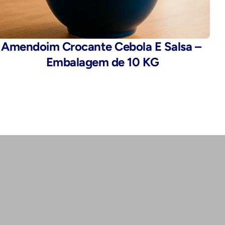
Amendoim Crocante Cebola E Salsa – 
Embalagem de 10 KG
Endereço:
Rua da Alfândega, 435 - Brás, São 