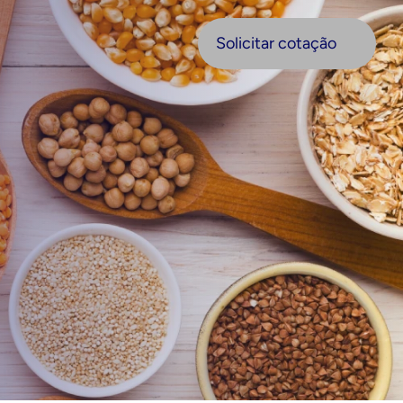
olicitar cotação
Solicitar cotação