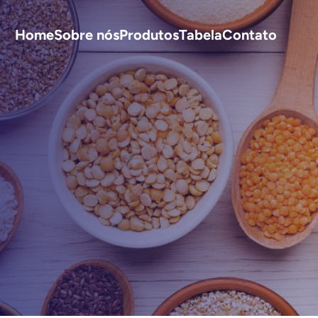
Home
Sobre nós
Produtos
Tabela
Contato
S