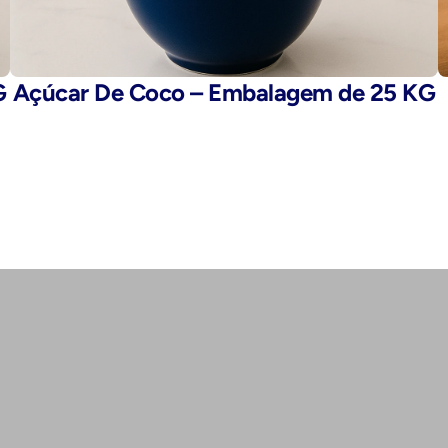
G
Açúcar De Coco – Embalagem de 25 KG
E-mail: 
fegaro@fegaro.com.br