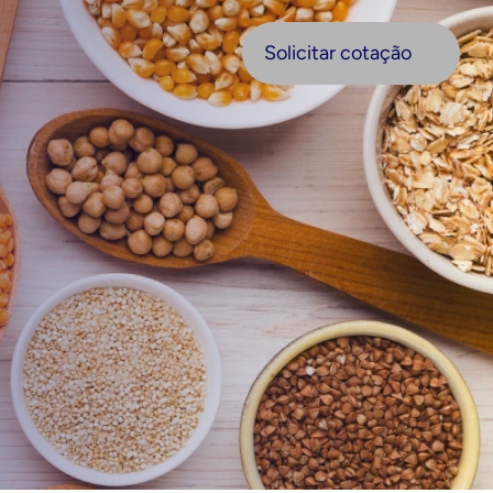
olicitar cotação
Solicitar cotação