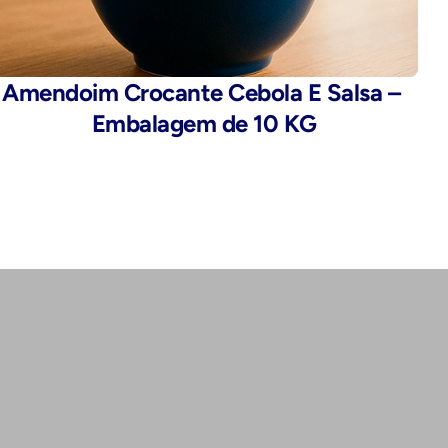
Amendoim Crocante Cebola E Salsa – 
Embalagem de 10 KG
Endereço:
Rua da Alfândega, 435 - Brás, São 