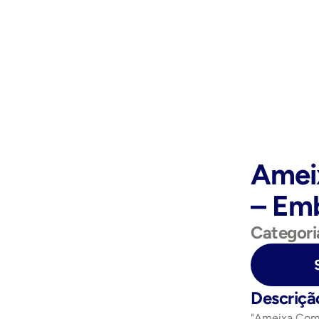
Amei
– Em
Categori
Purchase Now
Descriçã
"Ameixa Com 