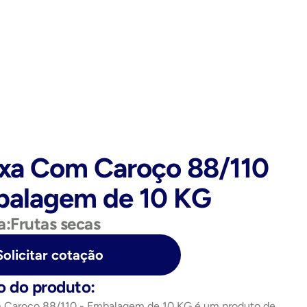
xa Com Caroço 88/110 
balagem de 10 KG
a:
Frutas secas
Solicitar cotação
o do produto:
Caroço 88/110 - Embalagem de 10 KG é um produto de 