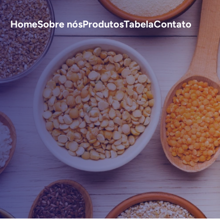
Home
Sobre nós
Produtos
Tabela
Contato
S