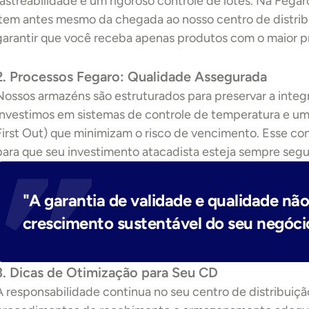
rastreabilidade e um rigoroso controle de lotes. Na Fega
item antes mesmo da chegada ao nosso centro de distribu
garantir que você receba apenas produtos com o maior pr
2. Processos Fegaro: Qualidade Assegurada
Nossos armazéns são estruturados para preservar a integri
Investimos em sistemas de controle de temperatura e umid
First Out) que minimizam o risco de vencimento. Esse co
para que seu investimento atacadista esteja sempre segu
"A garantia de validade e qualidade não 
crescimento sustentável do seu negóci
3. Dicas de Otimização para Seu CD
A responsabilidade continua no seu centro de distribuiçã