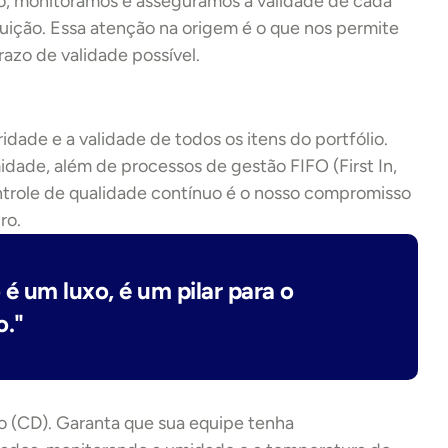
ro, monitoramos e asseguramos a validade de cada 
ição. Essa atenção na origem é o que nos permite 
azo de validade possível.
dade e a validade de todos os itens do portfólio. 
ade, além de processos de gestão FIFO (First In, 
ntrole de qualidade contínuo é o nosso compromisso 
ro.
é um luxo, é um pilar para o 
o."
o (CD). Garanta que sua equipe tenha 